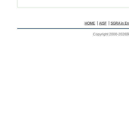
HOME
AISF
SGRA in En
Copyright 2000-
2026