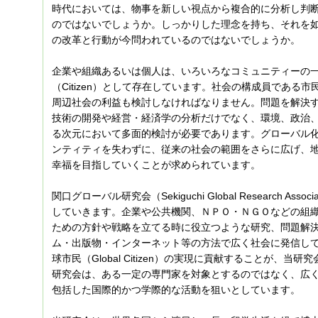
時代においては、物事を新しい視点から複合的に分析し判
のではないでしょうか。しっかりした理念を持ち、それを
の改革と行動が今問われているのではないでしょうか。
企業や組織あるいは個人は、いろいろなコミュニティーの
（Citizen）として存在しています。社会の構成員である
周辺社会の利益も検討しなければなりません。問題を解決
技術の開発や経営・経済学の分析だけでなく、環境、政治
る次元において多面的検討が必要であります。グローバル
ンティティを失わずに、従来の社会の範囲をさらに広げ、地球
幸福を目指していくことが求められています。
関口グローバル研究会（Sekiguchi Global Research A
していきます。企業や公共機関、ＮＰＯ・ＮＧＯなどの組
ための方針や戦略を立てる時に役立つような研究、問題解
ム・出版物・インターネット等の方法で広く社会に発信し
球市民（Global Citizen）の実現に貢献することが、
研究会は、ある一定の専門家を対象とするのではなく、広
包括した国際的かつ学際的な活動を狙いとしています。